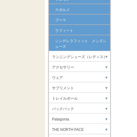
スボルメ
プーマ
ラフィート
シンデレラフィット メンズシ
ューズ
ランニングシューズ（レディス）
▼
アクセサリー
▼
ウェア
▼
サプリメント
▼
トレイルポール
▼
バックパック
▼
Patagonia
▼
THE NORTH FACE
▼