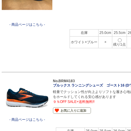
- 商品ページはこちら -
在庫
25.0cm
25.5cm
2
ホワイト×ブルー
×
残り1点
No.BRM4183
ブルックス ランニングシューズ ゴースト16 (D
軽量でクッション性が向上よりソフトな履き心地
をホールドしてくれる安心感があります
９％OFF SALE+送料無料!!
お気に入りに追加
- 商品ページはこちら -