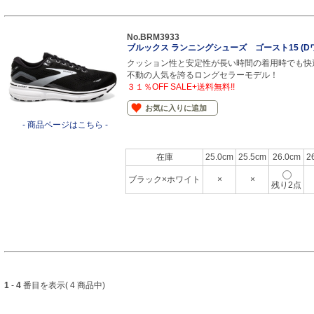
No.BRM3933
ブルックス ランニングシューズ ゴースト15 (
クッション性と安定性が長い時間の着用時でも快
不動の人気を誇るロングセラーモデル！
３１％OFF SALE+送料無料!!
お気に入りに追加
- 商品ページはこちら -
在庫
25.0cm
25.5cm
26.0cm
2
ブラック×ホワイト
×
×
残り2点
1
-
4
番目を表示( 4 商品中)