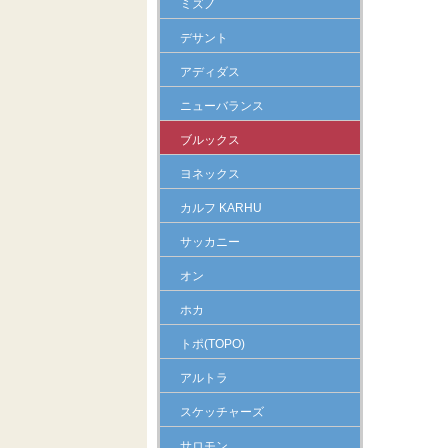
ミズノ
デサント
アディダス
ニューバランス
ブルックス
ヨネックス
カルフ KARHU
サッカニー
オン
ホカ
トポ(TOPO)
アルトラ
スケッチャーズ
サロモン