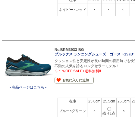
在庫
25.0cm
25.5cm
26.0cm
26
ネイビー×レッド
×
×
×
No.BRM3933-BG
ブルックス ランニングシューズ ゴースト15 (
クッション性と安定性が長い時間の着用時でも快
不動の人気を誇るロングセラーモデル！
３１％OFF SALE+送料無料!!
お気に入りに追加
- 商品ページはこちら -
在庫
25.0cm
25.5cm
26.0cm
2
ブルー×グリーン
×
×
残り1点