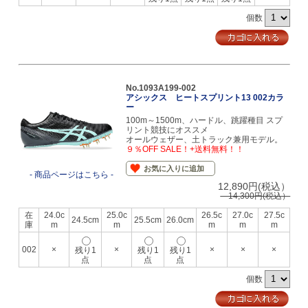
個数
No.1093A199-002
アシックス ヒートスプリント13 002カラ
ー
100m～1500m、ハードル、跳躍種目 スプ
リント競技にオススメ
オールウェザー、土トラック兼用モデル。
９％OFF SALE！+送料無料！！
お気に入りに追加
- 商品ページはこちら -
12,890円(税込）
14,300円(税込）
在
24.0c
25.0c
26.5c
27.0c
27.5c
24.5cm
25.5cm
26.0cm
庫
m
m
m
m
m
002
×
×
×
×
×
残り1
残り1
残り1
点
点
点
個数