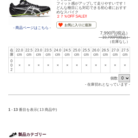
フィット感がアップして走りやすいです！
どんな種目にも対応できる初心者におすす
めなスパイク
２７％OFF SALE!!
お気に入りに追加
- 商品ページはこちら -
7,990円(税込）
10,700円(税込）
（在庫なし）
在
22.0
22.5
23.0
23.5
24.0
24.5
25.0
25.5
26.0
26.5
27.0
27.5
庫
cm
cm
cm
cm
cm
cm
cm
cm
cm
cm
cm
cm
0
0
×
×
×
×
×
×
×
×
×
×
×
×
2
個数
- 在庫切れとなっています -
1
-
13
番目を表示( 13 商品中)
製品カテゴリー