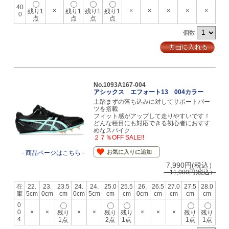
40
×
×
×
×
×
×
残り1
残り1
残り1
残り1
0
点
点
点
点
個数
No.1093A167-004
アシックス エフォート13 004カラー
土踏まずの落ち込みに対してサポートパー
ツを搭載
フィット感がアップして走りやすいです！
どんな種目にも対応できる初心者におすす
めなスパイク
２７％OFF SALE!!
お気に入りに追加
- 商品ページはこちら -
7,990円(税込）
11,000円(税込）
在
22.
23.
23.5
24.
24.
25.0
25.5
26.
26.5
27.0
27.5
28.0
庫
5cm
0cm
cm
0cm
5cm
cm
cm
0cm
cm
cm
cm
cm
0
0
×
×
×
×
×
×
×
残り
残り
残り
残り
残り
4
1点
2点
1点
1点
1点