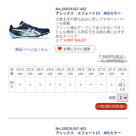
No.1093A167-402
アシックス エフォート13 402カラー
土踏まずの落ち込みに対してサポートパー
ツを搭載
フィット感がアップして走りやすいです！
どんな種目にも対応できる初心者におすす
めなスパイク
２７％OFF SALE!!
お気に入りに追加
- 商品ページはこちら -
7,990円(税込）
11,000円(税込）
在
23.0
23.5
24.0
24.5
25.0
25.5
26.0
26.5
27.0
27.5
28.0c
庫
cm
cm
cm
cm
cm
cm
cm
cm
cm
cm
m
40
×
×
×
×
×
×
×
×
×
×
残り
2
1点
個数
No.1093A167-401
アシックス エフォート13 401カラー