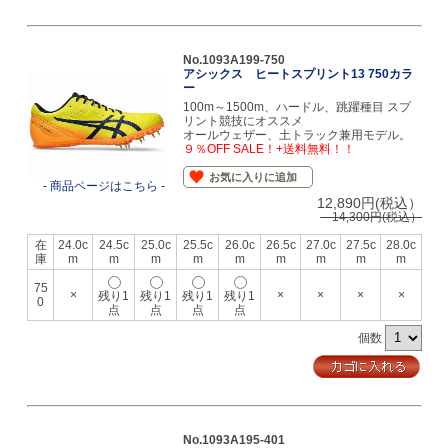
No.1093A199-750
アシックス ヒートスプリント13 750カラ
ー
100m～1500m、ハードル、跳躍種目 スプ
リント競技にオススメ
オールウェザー、土トラック兼用モデル。
９％OFF SALE！+送料無料！！
お気に入りに追加
- 商品ページはこちら -
12,890円(税込）
14,300円(税込）
在
24.0c
24.5c
25.0c
25.5c
26.0c
26.5c
27.0c
27.5c
28.0c
庫
m
m
m
m
m
m
m
m
m
75
×
×
×
×
×
残り1
残り1
残り1
残り1
0
点
点
点
点
個数
No.1093A195-401