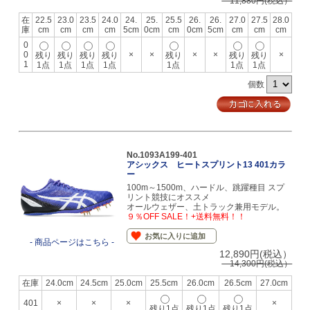
11,880円(税込）
在
22.5
23.0
23.5
24.0
24.
25.
25.5
26.
26.
27.0
27.5
28.0
庫
cm
cm
cm
cm
5cm
0cm
cm
0cm
5cm
cm
cm
cm
0
0
×
×
×
×
×
残り
残り
残り
残り
残り
残り
残り
1
1点
1点
1点
1点
1点
1点
1点
個数
No.1093A199-401
アシックス ヒートスプリント13 401カラ
ー
100m～1500m、ハードル、跳躍種目 スプ
リント競技にオススメ
オールウェザー、土トラック兼用モデル。
９％OFF SALE！+送料無料！！
お気に入りに追加
- 商品ページはこちら -
12,890円(税込）
14,300円(税込）
在庫
24.0cm
24.5cm
25.0cm
25.5cm
26.0cm
26.5cm
27.0cm
401
×
×
×
×
残り1点
残り1点
残り1点