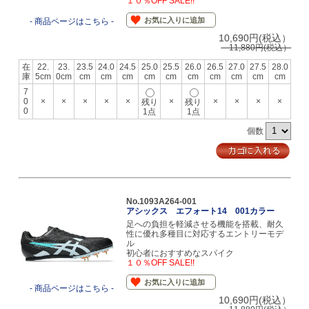
１０％OFF SALE!!
お気に入りに追加
- 商品ページはこちら -
10,690円(税込）
11,880円(税込）
在
22.
23.
23.5
24.0
24.5
25.0
25.5
26.0
26.5
27.0
27.5
28.0
庫
5cm
0cm
cm
cm
cm
cm
cm
cm
cm
cm
cm
cm
7
0
×
×
×
×
×
×
×
×
×
×
残り
残り
0
1点
1点
個数
No.1093A264-001
アシックス エフォート14 001カラー
足への負担を軽減させる機能を搭載、耐久
性に優れ多種目に対応するエントリーモデ
ル
初心者におすすめなスパイク
１０％OFF SALE!!
お気に入りに追加
- 商品ページはこちら -
10,690円(税込）