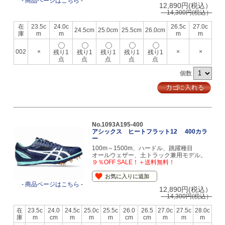
- 商品ページはこちら -
12,890円(税込）
14,300円(税込）
在
23.5c
24.0c
26.5c
27.0c
24.5cm
25.0cm
25.5cm
26.0cm
庫
m
m
m
m
002
×
×
×
残り1
残り1
残り1
残り1
残り1
点
点
点
点
点
個数
No.1093A195-400
アシックス ヒートフラット12 400カラ
ー
100m～1500m、ハードル、跳躍種目
オールウェザー、土トラック兼用モデル。
９％OFF SALE！＋送料無料！
お気に入りに追加
- 商品ページはこちら -
12,890円(税込）
14,300円(税込）
在
23.5c
24.0
24.5c
25.0c
25.5c
26.0
26.5
27.0c
27.5c
28.0c
庫
m
cm
m
m
m
cm
cm
m
m
m