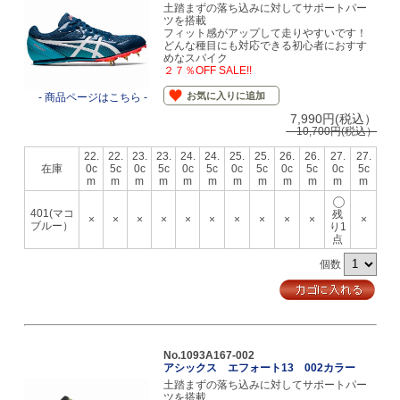
土踏まずの落ち込みに対してサポートパー
ツを搭載
フィット感がアップして走りやすいです！
どんな種目にも対応できる初心者におすす
めなスパイク
２７％OFF SALE!!
お気に入りに追加
- 商品ページはこちら -
7,990円(税込）
10,700円(税込）
22.
22.
23.
23.
24.
24.
25.
25.
26.
26.
27.
27.
在庫
0c
5c
0c
5c
0c
5c
0c
5c
0c
5c
0c
5c
m
m
m
m
m
m
m
m
m
m
m
m
401(マコ
残
×
×
×
×
×
×
×
×
×
×
×
ブルー）
り1
点
個数
No.1093A167-002
アシックス エフォート13 002カラー
土踏まずの落ち込みに対してサポートパー
ツを搭載