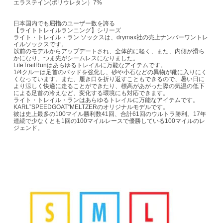
エラステイン(ポリウレタン）7%
日本国内でも屈指のユーザー数を誇る
【ライトトレイルランニング】シリーズ
ライト・トレイル・ラン ソックスは、drymax社の売上ナンバーワントレ
イルソックスです。
以前のモデルからアップデートされ、全体的に軽く、また、内側が滑ら
かになり、つま先がシームレスになりました。
LiteTrailRunはあらゆるトレイルに万能なアイテムです。
1/4クルーは足首のパッドを強化し、砂や小石などの異物が靴に入りにく
くなっています。また、履き口を折り返すこともできるので、暑い日に
より涼しく快適に走ることができたり、標高があがった際の気温の低下
による足首の冷えなど、変化する環境にも対応できます。
ライト・トレイル・ランはあらゆるトレイルに万能なアイテムです。
KARL”SPEEDGOAT”MELTZERのオリジナルモデルです。
彼は史上最多の100マイル勝利数41回、合計61回のウルトラ勝利。17年
連続で少なくとも1回の100マイルレースで優勝している100マイルのレ
ジェンド。