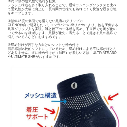
②約12倍の通気性で蒸れを軽減
メッシュ構造を多く取り入れることで、通常ランニングソックスと比べ
て通気性が大幅に向上し、長時間の仕様でも蒸れにくく快適な履き心地
をキープします。
③傾斜45度の斜面でも滑らない足裏のグリップ力
OLENO独自で開発したシリコンラバーの滑り止めにより、他を圧倒する
足裏グリップ力を実現。靴と靴下の一体感を高め、下り坂でも足が靴の
中で滑るのを軽減します。足指が靴先に当たることで起きる足の黒爪で
悩んでいる方などにおすすめです。
④締め付けが苦手な方向けのソフトな締め付け
着用感は比較的ソフトにしているため、締め付けによる不快感がほとん
どありません。逆に締め付けが（加圧）が欲しい方は、ULTIMATE ASO
やULTIMATE SHRがおすすめです。