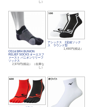
し）
アシックス 2足組ソック
ス ラウンド型
1,490円(税込）
OS1st BR4 BUNION
RELIEF SOCKS オーエスフ
ァースト バニオンリリーフ
ソックス
2,970円(税込）
（在庫な
し）