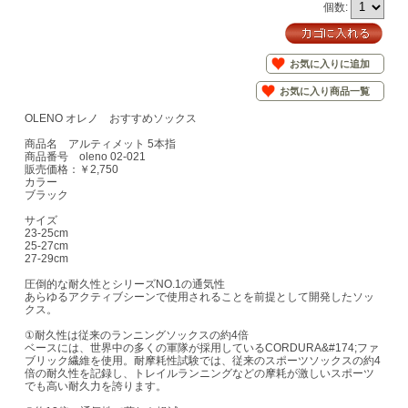
個数:
お気に入りに追加
お気に入り商品一覧
OLENO オレノ おすすめソックス
商品名 アルティメット 5本指
商品番号 oleno 02-021
販売価格：￥2,750
カラー
ブラック
サイズ
23-25cm
25-27cm
27-29cm
圧倒的な耐久性とシリーズNO.1の通気性
あらゆるアクティブシーンで使用されることを前提として開発したソッ
クス。
①耐久性は従来のランニングソックスの約4倍
ベースには、世界中の多くの軍隊が採用しているCORDURA&#174;ファ
ブリック繊維を使用。耐摩耗性試験では、従来のスポーツソックスの約4
倍の耐久性を記録し、トレイルランニングなどの摩耗が激しいスポーツ
でも高い耐久力を誇ります。