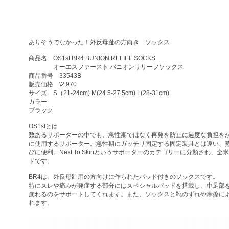
ありそうでなかった！外反母趾の方向き ソックス
商品名 OS1st BR4 BUNION RELIEF SOCKS
オーエスファースト バニオンリリーフソッ
商品番号 33543B
販売価格 \2,970
サイズ S（21-24cm) M(24.5-27.5cm) L(28-31cm)
カラー
ブラック
OS1stとは
数あるサポーターの中でも、急性期ではなく再発を防止に過度な負担を
に使用するサポーター。急性期にガッチリ固定する固定装具とは違い、
びに便利。Next To Skinというサポーターのカテゴリーに分類され、全
ドです。
BR4は、外反母趾用の方向けに作られたパッド付きのソックスです。
特にスレや痛みが発症する部分にはスペシャルパッドを搭載し、中足部
崩れるのをサポートしてくれます。また、ソックスと靴のずれや摩擦に
れます。